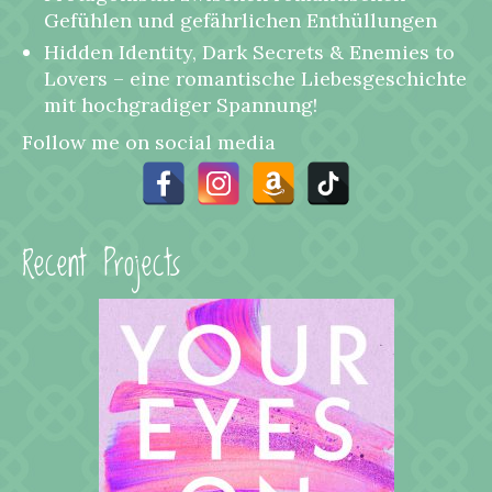
Gefühlen und gefährlichen Enthüllungen
Hidden Identity, Dark Secrets & Enemies to
Lovers – eine romantische Liebesgeschichte
mit hochgradiger Spannung!
Follow me on social media
Recent Projects