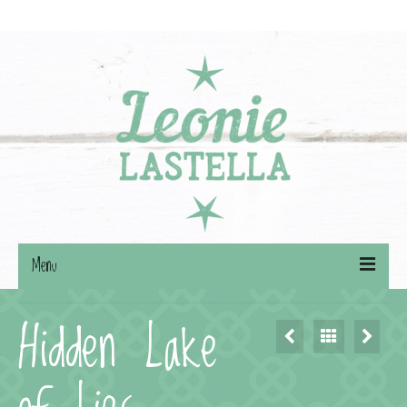
Search
for:
Menu
Hidden Lake
Willkommen
BÜCHER
AUTORIN